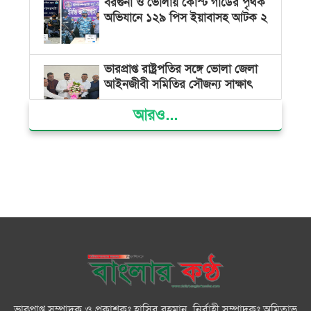
বরগুনা ও ভোলায় কোস্ট গার্ডের পৃথক
অভিযানে ১২৯ পিস ইয়াবাসহ আটক ২
ভারপ্রাপ্ত রাষ্ট্রপতির সঙ্গে ভোলা জেলা
আইনজীবী সমিতির সৌজন্য সাক্ষাৎ
আরও...
দৌলতখানে জমি বিরোধে পরিবারকে
ঘরছাড়া, আদালতের নিষেধাজ্ঞা অমান্য
করে ঘর নির্মাণের অভিযোগ
মনপুরায় সংরক্ষিত বনাঞ্চলের খালে
বিষ দিয়ে মাছ ধরায় ৩ জেলে আটক
তজুমদ্দিনে চর মোজাম্মেলে চাঁদাবাজি
ও রাজনৈতিক চক্রান্তের অপচেষ্টার
বিরুদ্ধে সংবাদ সম্মেলন
ভারপ্রাপ্ত সম্পাদক ও প্রকাশকঃ হাসিব রহমান, নির্বাহী সম্পাদকঃ অমিতাভ