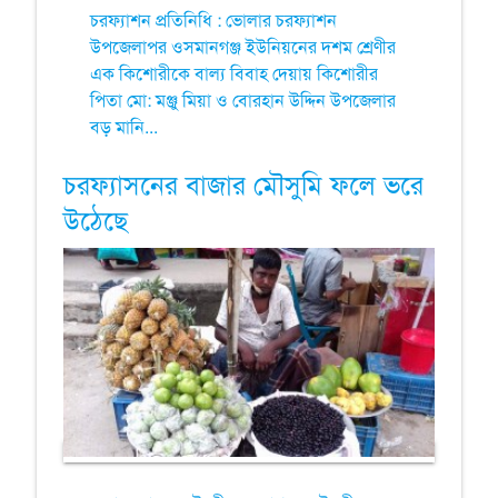
চরফ্যাশন প্রতিনিধি : ভোলার চরফ্যাশন
উপজেলাপর ওসমানগঞ্জ ইউনিয়নের দশম শ্রেণীর
এক কিশোরীকে বাল্য বিবাহ দেয়ায় কিশোরীর
পিতা মো: মঞ্জু মিয়া ও বোরহান উদ্দিন উপজেলার
বড় মানি...
চরফ্যাসনের বাজার মৌসুমি ফলে ভরে
উঠেছে