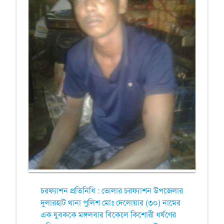
চরফ্যাশন প্রতিনিধি : ভোলার চরফ্যাশন উপজেলার
দুলারহাট থানা পুলিশ মোঃ দেলোয়ার (৩০) নামের
এক যুবককে মঙ্গলবার বিকেলে কিশোরী ধর্ষণের