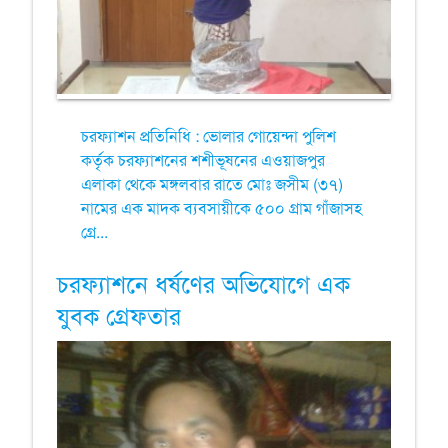
চরফ্যাশন প্রতিনিধি : ভোলার গোয়েন্দা পুলিশ
কর্তৃক চরফ্যাশনের শশীভূষনের এওয়াজপুর
এলাকা থেকে মঙ্গলবার রাতে মোঃ জসীম (৩৭)
নামের এক মাদক ব্যবসায়ীকে ৫০০ গ্রাম গাঁজাসহ
গ্রে...
চরফ্যাশনে ধর্ষণের অভিযোগে এক
যুবক গ্রেফতার