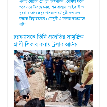
এআর সোহেব চৌধুরী, চরফ্যাশন : মৌসুমী ফলে
ভরে ভরে উঠেছে চরফ্যাশন বাজার। পাইকারী ও
খুচরা বাজারে প্রচুর পরিমাণে মৌসুমী ফল ক্রয়
করতে ভিড় জমেছে। মৌসুমী এ ফলের সমারোহে
হাসি...
চরফ্যাসনে তিমি প্রজাতির সামুদ্রিক
প্রাণী শিকার করায় ট্রলার আটক