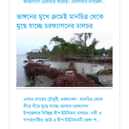
অভিযোগে গ্রেফতার করেছে। দেলোয়ার উপজেল...
ভাঙ্গনের মুখে ক্রমেই মানচিত্র থেকে
মুছে যাচ্ছে চরফ্যাসনের ঢালচর
এআর সোহেব চৌধুরী, চরফ্যাশন : মানচিত্র থেকে
ধীরে ধীরে মুছে যাচ্ছে ভোলার চরফ্যাসন
উপজেলার বিচ্ছিন্ন দ্বীপ ইউনিয়ন ঢালচর। নদী ও
সাগরবেষ্টিত ছোট্ট এ দ্বীপ ইউনিয়নটি জেলা শ...