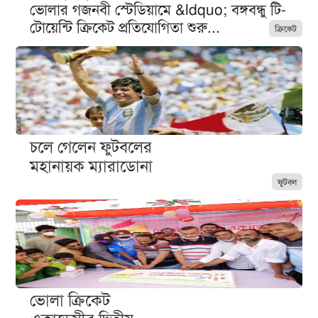
ভোলার গজনবী স্টেডিয়ামে &ldquo; বঙ্গবন্ধু টি-
টোয়েন্টি ক্রিকেট প্রতিযোগিতা শুরু...
ক্রিকেট
চলে গেলেন ফুটবলের
মহানায়ক ম্যারাডোনা
ফুটবল
ভোলা ক্রিকেট