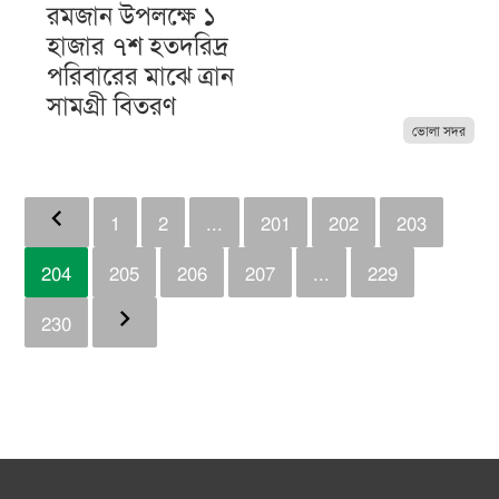
রমজান উপলক্ষে ১
হাজার ৭শ হতদরিদ্র
পরিবারের মাঝে ত্রান
সামগ্রী বিতরণ
ভোলা সদর
chevron_left
1
2
...
201
202
203
204
205
206
207
...
229
chevron_right
230