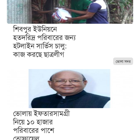
শিবপুর ইউনিয়নে
হতদরিদ্র পরিবারের জন্য
হটলাইন সার্ভিস চালু:
কাজ করছে ছাত্রলীগ
ভোলা সদর
ভোলায় ইফতারসামগ্রী
নিয়ে ১০ হাজার
পরিবারের পাশে
তোফায়েল