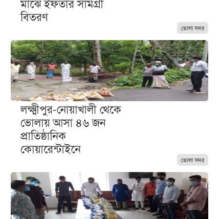
মাঝে ইফতার সামগ্রী
বিতরণ
ভোলা সদর
লক্ষ্মীপুর-নোয়াখালী থেকে
ভোলায় আসা ৪৬ জন
প্রাতিষ্ঠানিক
কোয়ারেন্টাইনে
ভোলা সদর