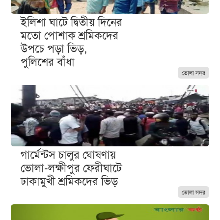
ইলিশা ঘাটে দ্বিতীয় দিনের
মতো পোশাক শ্রমিকদের
উপচে পড়া ভিড়,
পুলিশের বাঁধা
ভোলা সদর
গার্মেন্টস চালুর ঘোষণায়
ভোলা-লক্ষীপুর ফেরীঘাটে
ঢাকামুখী শ্রমিকদের ভিড়
ভোলা সদর