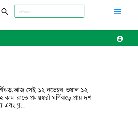
menu
search
account_circle
 ঘূর্ণিঝড়,আজ সেই ১২ নভেম্বর।ভয়াল ১২
াল রাতে প্রলয়ঙ্করী ঘূর্ণিঝড়ে,প্রায় দশ
য এবং গৃ...