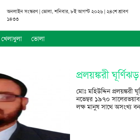
অনলাইন সংস্করণ | ভোলা, শনিবার, ৮ই আগস্ট ২০২৬ | ২৪শে শ্রাবণ
১৪৩৩
খেলাধুলা
ভোলা
প্রলয়ঙ্করী ঘূর্ণিঝড়
মোঃ মহিউদ্দিন প্রলয়ঙ্করী
নভেম্বর ১৯৭০ সালেরভয়াবহ ক
লক্ষ মানুষ সাথে অসংখ্য বন্