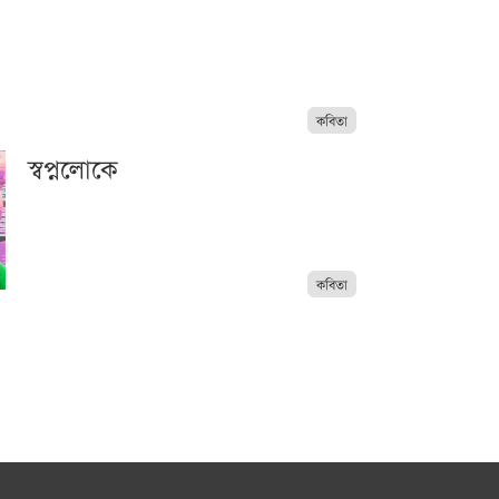
কবিতা
স্বপ্নলোকে
কবিতা