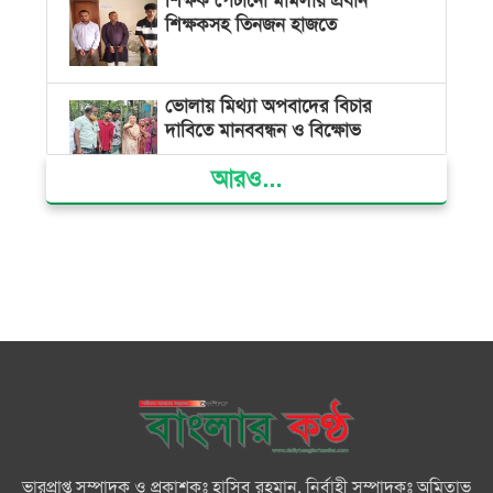
শিক্ষক পেটানো মামলায় প্রধান
শিক্ষকসহ তিনজন হাজতে
ভোলায় মিথ্যা অপবাদের বিচার
দাবিতে মানববন্ধন ও বিক্ষোভ
আরও...
গ্যাস সংকট, ভুতুড়ে বিদ্যুৎ বিল ও
দ্রব্যমূল্য বৃদ্ধির প্রতিবাদে ভোলায় ১১
দলীয় ঐক্যের প্রধানমন্ত্রী বরাবর
স্মারকলিপি প্রদান
ভারত জুলাই শহীদদের অসম্মান
করেছে: রিজভী
জাতিসংঘে জুলাই গণঅভ্যুত্থান দিবস
পালিত
ভারপ্রাপ্ত সম্পাদক ও প্রকাশকঃ হাসিব রহমান, নির্বাহী সম্পাদকঃ অমিতাভ