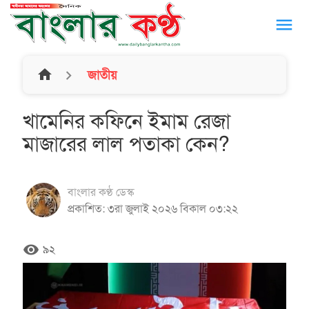
menu
home
জাতীয়
খামেনির কফিনে ইমাম রেজা
মাজারের লাল পতাকা কেন?
বাংলার কণ্ঠ ডেস্ক
প্রকাশিত: ৩রা জুলাই ২০২৬ বিকাল ০৩:২২
remove_red_eye
৯২