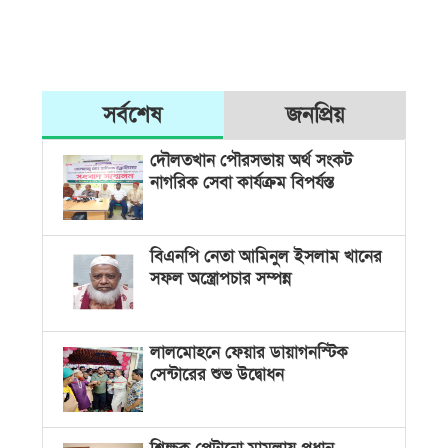
সর্বশেষ
জনপ্রিয়
দৌলতখান পৌরসভায় অর্থ সংকট
নাগরিক সেবা কার্যক্রম বিপর্যস্ত
বিএনপি নেতা আমিনুল ইসলাম খানের
সফল অস্ত্রোপচার সম্পন্ন
লালমোহনে ফেয়ার ডায়াগনস্টিক
সেন্টারের শুভ উদ্বোধন