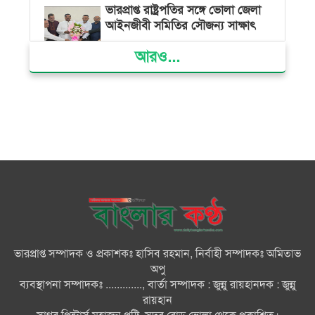
ভারপ্রাপ্ত রাষ্ট্রপতির সঙ্গে ভোলা জেলা
আইনজীবী সমিতির সৌজন্য সাক্ষাৎ
আরও...
দৌলতখানে জমি বিরোধে পরিবারকে
ঘরছাড়া, আদালতের নিষেধাজ্ঞা অমান্য
করে ঘর নির্মাণের অভিযোগ
মনপুরায় সংরক্ষিত বনাঞ্চলের খালে
বিষ দিয়ে মাছ ধরায় ৩ জেলে আটক
তজুমদ্দিনে চর মোজাম্মেলে চাঁদাবাজি
ও রাজনৈতিক চক্রান্তের অপচেষ্টার
বিরুদ্ধে সংবাদ সম্মেলন
ভারপ্রাপ্ত সম্পাদক ও প্রকাশকঃ হাসিব রহমান, নির্বাহী সম্পাদকঃ অমিতাভ
সবার সম্মিলিত প্রচেষ্টায় সুন্দর
অপু
বাংলাদেশ গড়তে চাই: প্রধানমন্ত্রী
ব্যবস্থাপনা সম্পাদকঃ ............., বার্তা সম্পাদক : জুন্নু রায়হানদক : জুন্নু
রায়হান