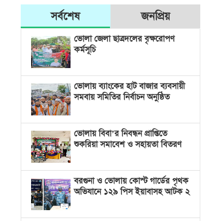
সর্বশেষ
জনপ্রিয়
ভোলা জেলা ছাত্রদলের বৃক্ষরোপণ
কর্মসূচি
ভোলায় ব্যাংকের হাট বাজার ব্যবসায়ী
সমবায় সমিতির নির্বাচন অনুষ্ঠিত
ভোলায় বিবা’র নিবন্ধন প্রাপ্তিতে
শুকরিয়া সমাবেশ ও সহায়তা বিতরণ
বরগুনা ও ভোলায় কোস্ট গার্ডের পৃথক
অভিযানে ১২৯ পিস ইয়াবাসহ আটক ২